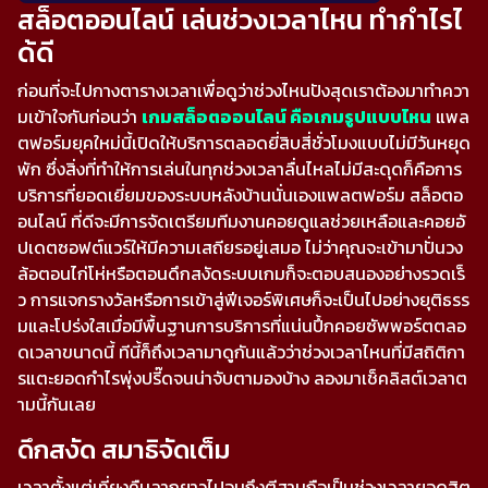
สล็อตออนไลน์ เล่นช่วงเวลาไหน ทำกำไรไ
ด้ดี
ก่อนที่จะไปกางตารางเวลาเพื่อดูว่าช่วงไหนปังสุดเราต้องมาทำควา
มเข้าใจกันก่อนว่า
เกมสล็อตออนไลน์ คือเกมรูปแบบไหน
แพล
ตฟอร์มยุคใหม่นี้เปิดให้บริการตลอดยี่สิบสี่ชั่วโมงแบบไม่มีวันหยุด
พัก ซึ่งสิ่งที่ทำให้การเล่นในทุกช่วงเวลาลื่นไหลไม่มีสะดุดก็คือการ
บริการที่ยอดเยี่ยมของระบบหลังบ้านนั่นเองแพลตฟอร์ม สล็อตอ
อนไลน์ ที่ดีจะมีการจัดเตรียมทีมงานคอยดูแลช่วยเหลือและคอยอั
ปเดตซอฟต์แวร์ให้มีความเสถียรอยู่เสมอ ไม่ว่าคุณจะเข้ามาปั่นวง
ล้อตอนไก่โห่หรือตอนดึกสงัดระบบเกมก็จะตอบสนองอย่างรวดเร็
ว การแจกรางวัลหรือการเข้าสู่ฟีเจอร์พิเศษก็จะเป็นไปอย่างยุติธรร
มและโปร่งใสเมื่อมีพื้นฐานการบริการที่แน่นปึ้กคอยซัพพอร์ตตลอ
ดเวลาขนาดนี้ ทีนี้ก็ถึงเวลามาดูกันแล้วว่าช่วงเวลาไหนที่มีสถิติกา
รแตะยอดกำไรพุ่งปรี๊ดจนน่าจับตามองบ้าง ลองมาเช็คลิสต์เวลาต
ามนี้กันเลย
ดึกสงัด สมาธิจัดเต็ม
เวลาตั้งแต่เที่ยงคืนลากยาวไปจนถึงตีสามถือเป็นช่วงเวลายอดฮิต