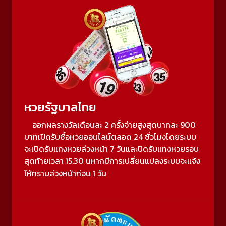
หวยรัฐบาลไทย
ออกผลรางวัลเดือนละ 2 ครั้งจ่ายสูงสุดบาทละ 900
บาทเปิดรับซื้อหวยออนไลน์ตลอด 24 ชั่วโมงโดยระบบ
จะเปิดรับแทงหวยล่วงหน้า 7 วันและปิดรับแทงหวยรอบ
สุดท้ายเวลา 15.30 นหากมีการเปลี่ยนแปลงระบบจะแจ้ง
ให้ทราบล่วงหน้าก่อน 1 วัน