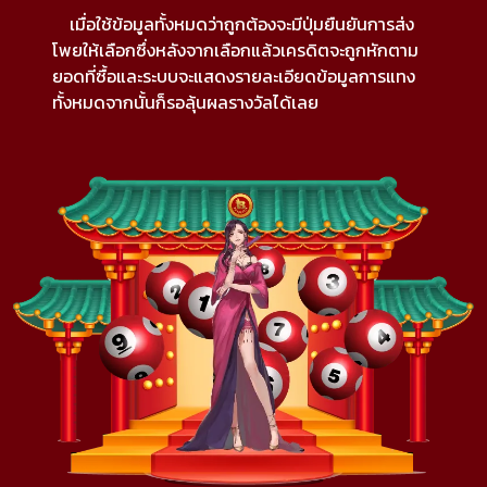
เมื่อใช้ข้อมูลทั้งหมดว่าถูกต้องจะมีปุ่มยืนยันการส่ง
โพยให้เลือกซึ่งหลังจากเลือกแล้วเครดิตจะถูกหักตาม
ยอดที่ซื้อและระบบจะแสดงรายละเอียดข้อมูลการแทง
ทั้งหมดจากนั้นก็รอลุ้นผลรางวัลได้เลย