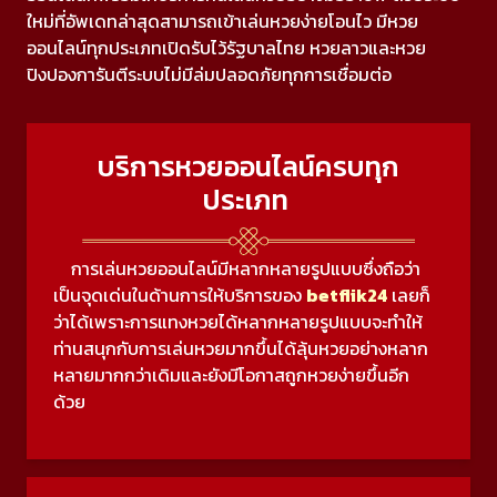
ใหม่ที่อัพเดทล่าสุดสามารถเข้าเล่นหวยง่ายโอนไว มีหวย
ออนไลน์ทุกประเภทเปิดรับไว้รัฐบาลไทย หวยลาวและหวย
ปิงปองการันตีระบบไม่มีล่มปลอดภัยทุกการเชื่อมต่อ
บริการหวยออนไลน์ครบทุก
ประเภท
การเล่นหวยออนไลน์มีหลากหลายรูปแบบซึ่งถือว่า
เป็นจุดเด่นในด้านการให้บริการของ
betflik24
เลยก็
ว่าได้เพราะการแทงหวยได้หลากหลายรูปแบบจะทำให้
ท่านสนุกกับการเล่นหวยมากขึ้นได้ลุ้นหวยอย่างหลาก
หลายมากกว่าเดิมและยังมีโอกาสถูกหวยง่ายขึ้นอีก
ด้วย