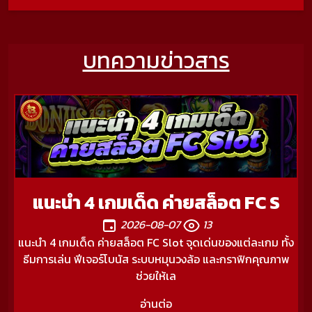
บทความข่าวสาร
แนะนำ 4 เกมเด็ด ค่ายสล็อต FC S
2026-08-07
13
แนะนำ 4 เกมเด็ด ค่ายสล็อต FC Slot จุดเด่นของแต่ละเกม ทั้ง
ธีมการเล่น ฟีเจอร์โบนัส ระบบหมุนวงล้อ และกราฟิกคุณภาพ
ช่วยให้เล
อ่านต่อ