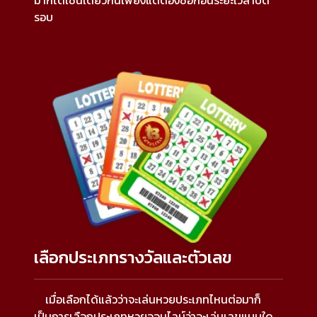
รอบ
เลือกประเภทรางวัลและตัวเลข
เมื่อเลือกได้แล้วว่าจะเล่นหวยประเภทไหนต่อมาก็
เป็นการเลือกประเภทหวยออนไลน์ว่าจะเล่นเลขแบบใด