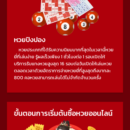
หวยปิงปอง
หวยประเภทที่ได้รับความนิยมมากที่สุดในเวลานี้หวย
ยี่กี่เล่นง่าย รู้ผลเร็วเพียง 1 ชั่วโมงต่อ 1 รอบเปิดให้
บริการรับแทงหวยสูงสุด 16 รอบต่อวันเปิดให้เล่นหวย
ตลอดเวลาด้วยอัตราการจ่ายหวยยี่กี่สูงสุดถึงบาทละ
800 คอหวยสามารถเล่นได้ไม่จำกัดจำนวนครั้ง
ขั้นตอนการเริ่มต้นซื้อหวยออนไลน์