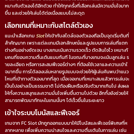
หมาะกับตัวเองได้อีกด้วย ทำให้ทุกครั้งที่เลือกเล่นมีความมั่นใจมาก
ขึ้น และช่วยให้เล่นได้ต่อเนื่องแบบไม่สะดุด
เลือกเกมที่เหมาะกับสไตล์ตัวเอง
แนะนำเลือกเกม
Slot
ให้เข้ากับสไตล์ของตัวเองถือเป็นจุดเริ่มต้นที่
สำคัญมาก เพราะแต่ละเกมมีเอกลักษณ์และรูปแบบการเล่นที่แตก
ต่างกันอย่างชัดเจน บางเกมเน้นความรวดเร็ว ตัดสินใจไว เหมาะกั
บคนที่ชอบความตื่นเต้นแบบทันที ในขณะที่บางเกมจะเน้นลูกเล่น ร
ายละเอียด หรือการสะสมฟีเจอร์ต่างๆ ที่ต้องใช้เวลาและความเข้าใ
จมากขึ้น การได้ลองเล่นหลายรูปแบบจะช่วยให้ผู้เล่นค้นพบว่าแนว
ไหนที่เข้าทางตัวเองมากที่สุด เมื่อเจอเกมที่เหมาะสมแล้วการเล่นจะ
เป็นไปอย่างเป็นธรรมชาติ ไม่ต้องฝืนหรือปรับตัวมากเกินไป ส่งผล
ให้ทั้งความสนุกและความมั่นใจเพิ่มขึ้นตามไปด้วย อีกทั้งยังช่วยให้
สามารถพัฒนาทักษะในเกมนั้นๆ ได้เร็วขึ้นในระยะยาว
เข้าใจระบบโบนัสและฟีเจอร์
เกมจาก FC Slot มักถูกออกแบบมาให้มีโบนัสและฟีเจอร์พิเศษที่ห
ลากหลาย เพื่อเพิ่มความน่าสนใจและความตื่นเต้นในการเล่น เช่น