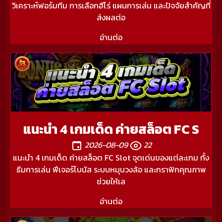
วิเคราะห์ฟอร์มทีม การเลือกฮีโร่ แผนการเล่น และปัจจัยสำคัญที่
ส่งผลต่อ
อ่านต่อ
แนะนำ 4 เกมเด็ด ค่ายสล็อต FC S
2026-08-09
22
แนะนำ 4 เกมเด็ด ค่ายสล็อต FC Slot จุดเด่นของแต่ละเกม ทั้ง
ธีมการเล่น ฟีเจอร์โบนัส ระบบหมุนวงล้อ และกราฟิกคุณภาพ
ช่วยให้เล
อ่านต่อ