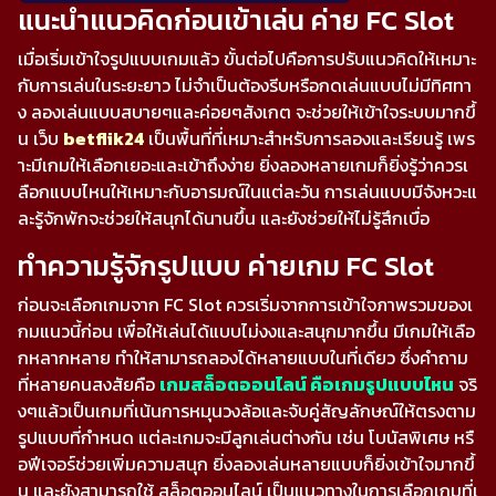
แนะนำแนวคิดก่อนเข้าเล่น ค่าย FC Slot
เมื่อเริ่มเข้าใจรูปแบบเกมแล้ว ขั้นต่อไปคือการปรับแนวคิดให้เหมาะ
กับการเล่นในระยะยาว ไม่จำเป็นต้องรีบหรือกดเล่นแบบไม่มีทิศทา
ง ลองเล่นแบบสบายๆและค่อยๆสังเกต จะช่วยให้เข้าใจระบบมากขึ้
น เว็บ
betflik24
เป็นพื้นที่ที่เหมาะสำหรับการลองและเรียนรู้ เพร
าะมีเกมให้เลือกเยอะและเข้าถึงง่าย ยิ่งลองหลายเกมก็ยิ่งรู้ว่าควรเ
ลือกแบบไหนให้เหมาะกับอารมณ์ในแต่ละวัน การเล่นแบบมีจังหวะแ
ละรู้จักพักจะช่วยให้สนุกได้นานขึ้น และยังช่วยให้ไม่รู้สึกเบื่อ
ทำความรู้จักรูปแบบ ค่ายเกม FC Slot
ก่อนจะเลือกเกมจาก FC Slot ควรเริ่มจากการเข้าใจภาพรวมของเ
กมแนวนี้ก่อน เพื่อให้เล่นได้แบบไม่งงและสนุกมากขึ้น มีเกมให้เลือ
กหลากหลาย ทำให้สามารถลองได้หลายแบบในที่เดียว ซึ่งคำถาม
ที่หลายคนสงสัยคือ
เกมสล็อตออนไลน์ คือเกมรูปแบบไหน
จริ
งๆแล้วเป็นเกมที่เน้นการหมุนวงล้อและจับคู่สัญลักษณ์ให้ตรงตาม
รูปแบบที่กำหนด แต่ละเกมจะมีลูกเล่นต่างกัน เช่น โบนัสพิเศษ หรื
อฟีเจอร์ช่วยเพิ่มความสนุก ยิ่งลองเล่นหลายแบบก็ยิ่งเข้าใจมากขึ้
น และยังสามารถใช้ สล็อตออนไลน์ เป็นแนวทางในการเลือกเกมที่เ