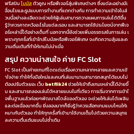
ฟรีสปิน
โบนัส
ตัวคูณ หรือฟีเจอร์สุ่มพิเศษต่างๆ ซึ่งแต่ละอย่างมีเ
งื่อนไขและรูปแบบการทำงานที่แตกต่างกัน การทำความเข้าใจในส่
วนนี้อย่างละเอียดจะช่วยให้ผู้เล่นสามารถวางแผนการเล่นได้ดีขึ้น
รู้ว่าควรคาดหวังอะไรในแต่ละรอบ และสามารถใช้ประโยชน์จากฟีเจ
อร์เหล่านี้ได้อย่างเต็มที่ นอกจากนี้ยังช่วยเพิ่มอรรถรสในการเล่น เ
พราะทุกครั้งที่เข้าใกล้โบนัสหรือฟีเจอร์พิเศษ จะเกิดความลุ้นและค
วามตื่นเต้นที่ทำให้เกมไม่น่าเบื่อ
สรุป ความน่าสนใจ ค่าย FC Slot
FC Slot เป็นค่ายเกมที่โดดเด่นเรื่องความหลากหลายและความเข้
าใจง่าย ทำให้ทั้งมือใหม่และคนที่เล่นมานานสามารถสนุกได้แบบไม่
ต้องปรับตัวเยอะ เว็บ
betflik24
ช่วยให้เข้าถึงเกมเหล่านี้ได้ง่ายขึ้
น และสามารถลองเล่นได้หลายแบบในที่เดียว การเริ่มจากการเข้าใ
จพื้นฐานแล้วค่อยๆพัฒนาสไตล์ของตัวเอง จะช่วยให้เล่นได้เพลิน
และต่อเนื่องมากขึ้น ยิ่งลองมากก็ยิ่งรู้ว่าควรเลือกเกมแบบไหนให้เ
หมาะกับตัวเอง ทำให้ทุกครั้งที่เข้ามาใช้งานเต็มไปด้วยความสนุกแ
ละความตื่นเต้นแบบไม่ซ้ำเดิม