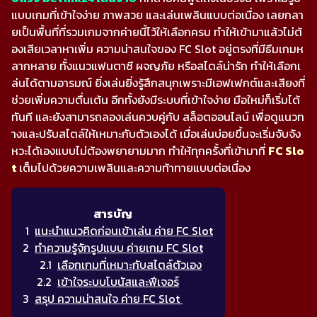
แบบเกมที่เข้าใจง่าย ภาพสวย และเล่นเพลินแบบต่อเนื่อง เลยกลา
ยเป็นพื้นที่ที่รวมเกมจากค่ายนี้ไว้ให้เลือกครบ ทำให้เข้ามาแล้วไม่ต้
องเสียเวลาหาเพิ่ม ความน่าสนใจของ FC Slot อยู่ตรงที่มีธีมเกมห
ลากหลาย ทั้งแนวแฟนตาซี ผจญภัย หรือสไตล์น่ารัก ทำให้เลือกเ
ล่นได้ตามอารมณ์ ยิ่งเล่นยิ่งรู้สึกสนุกเพราะมีเอฟเฟกต์และเสียงที่
ช่วยเพิ่มความตื่นเต้น อีกทั้งยังมีระบบที่เข้าใจง่าย มือใหม่ก็เริ่มได้
ทันที และยังสามารถลองเล่นควบคู่กับ สล็อตออนไลน์ เพื่อดูแนวท
างและปรับสไตล์ให้เหมาะกับตัวเองได้ เมื่อเล่นบ่อยขึ้นจะเริ่มจับจัง
หวะได้เองแบบไม่ต้องพยายามมาก ทำให้ทุกครั้งที่เข้ามาที่
FC Slo
t
เต็มไปด้วยความเพลินและความท้าทายแบบต่อเนื่อง
แนะนำแนวคิดก่อนเข้าเล่น ค่าย FC Slot
ทำความรู้จักรูปแบบ ค่ายเกม FC Slot
เลือกเกมที่เหมาะกับสไตล์ตัวเอง
เข้าใจระบบโบนัสและฟีเจอร์
สรุป ความน่าสนใจ ค่าย FC Slot