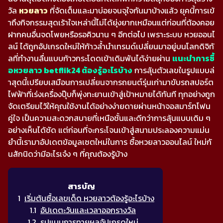
วัล
หวยลาว
ที่จัดเต็มและมาบ่อยจนจุใจกันมาบ้างแล้ว ยุคนี้การเข้
าถึงกิจกรรมสุดเร้าใจเหล่านี้ไม่ได้ยุ่งยากเหมือนแต่ก่อนที่ต้องคอย
ฝากคนอื่นจดโพยหรือรอคิวนาน ๆ อีกต่อไป เพราะระบบ หวยออนไ
ลน์ ได้ถูกอัปเกรดใหม่ให้ก้าวล้ำนำเทรนด์เปลี่ยนมาอยู่บนโลกดิจิทั
ลที่ทำงานลื่นแบบก้าวกระโดดเข้าเดิมพันได้ง่ายผ่าน
แนะนำการซื้
อหวยลาว betflik24 ต้องรู้อะไรบ้าง
การลุ้นตัวเลขในรูปแบบล่
าสุดนี้เปรียบเสมือนการเปลี่ยนจากรถยนต์รุ่นเก่ามาขับรถสปอร์ต
ไฟฟ้าที่เร่งเครื่องปุ๊บก็พุ่งทะยานเข้าสู่เป้าหมายได้ทันที ทุกอย่างถูก
จัดเตรียมไว้ให้คุณใช้งานได้อย่างง่ายดายผ่านหน้าจอสมาร์ทโฟน
คู่ใจ เป็นความสะดวกสบายที่เหนือชั้นและดีกว่าการลุ้นแบบเดิม ๆ
อย่างเห็นได้ชัด แต่ก่อนที่จะกระโจนเข้าสู่สนามประลองความแม่น
ยำนี้เรามาอัปเดตข้อมูลเซตใหม่ในการ ซื้อหวยลาวออนไลน์ ใหม่กั
นสักนิดว่ามีอะไรเจ๋ง ๆ ที่คุณต้องรู้บ้าง
เริ่มต้นซื้อเลขเด็ด หวยลาวต้องรู้อะไรบ้าง
อัปเดตะวันและเวลาออกรางวัล
รูปแบบการทายผลอัปเกรดใหม่