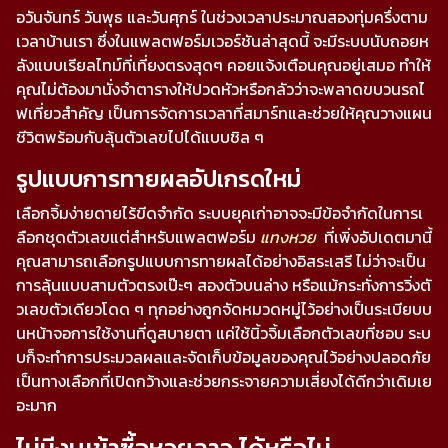
อวันจันทร์ วันพุธ และวันศุกร์ ในช่วงเวลาประมาณสองทุ่มครึ่งตาม
เวลาบ้านเรา ซึ่งในแพลตฟอร์มเวอร์ชันล่าสุดนี้ จะมีระบบนับถอยห
ลังแบบเรียลไทม์ที่เที่ยงตรงสุดๆ คอยแจ้งเตือนคุณอยู่เสมอ ทำให้
คุณไม่ต้องมานั่งจำตารางให้ปวดหัวหรือกลัวว่าจะพลาดขบวนรถไ
ฟเที่ยวสำคัญ เป็นการจัดการเวลาที่สมาร์ทและช่วยให้คุณวางแผน
ชีวิตพร้อมกับลุ้นตัวเลขไปได้แบบชิล ๆ
รูปแบบการทายผลอัปเกรดใหม่
เลือกจิ้มง่ายดายไร้ขีดจำกัด ระบบยุคเก่าอาจจะมีข้อจำกัดในการเ
ลือกชุดตัวเลขแต่สำหรับแพลตฟอร์ม
แทงหวย
ที่เพิ่งอัปเดตมานี้
คุณสามารถเลือกรูปแบบการทายผลได้อย่างอิสระเสรี ไม่ว่าจะเป็น
การลุ้นแบบสามตัวตรงเป๊ะๆ สองตัวบนล่าง หรือแม้กระทั่งการวิ่งตั
วเลขตัวเดียวโดด ๆ ทุกอย่างถูกจัดหมวดหมู่ไว้อย่างเป็นระเบียบบ
นหน้าจอการใช้งานที่ดูสบายตา แค่ใช้นิ้วจิ้มเลือกตัวเลขที่ชอบ ระบ
บก็จะทำการประมวลผลและจัดเก็บข้อมูลของคุณไว้อย่างปลอดภัย
เป็นทางเลือกที่เปิดกว้างและช่วยกระจายความเสี่ยงได้ดีกว่าเดิมเย
อะมาก