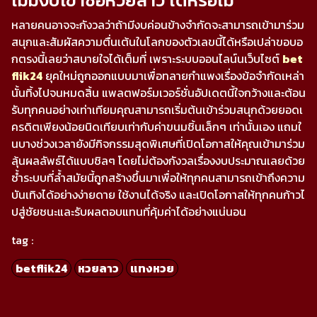
ไม่มีงบเข้าซื้อหวยลาว ได้หรือไม่
หลายคนอาจจะกังวลว่าถ้ามีงบค่อนข้างจำกัดจะสามารถเข้ามาร่วม
สนุกและสัมผัสความตื่นเต้นในโลกของตัวเลขนี้ได้หรือเปล่าขอบอ
กตรงนี้เลยว่าสบายใจได้เต็มที่ เพราะระบบออนไลน์นเว็บไซต์
bet
flik24
ยุคใหม่ถูกออกแบบมาเพื่อทลายกำแพงเรื่องข้อจำกัดเหล่า
นั้นทิ้งไปจนหมดสิ้น แพลตฟอร์มเวอร์ชั่นอัปเดตนี้ใจกว้างและต้อน
รับทุกคนอย่างเท่าเทียมคุณสามารถเริ่มต้นเข้าร่วมสนุกด้วยยอดเ
ครดิตเพียงน้อยนิดเทียบเท่ากับค่าขนมชิ้นเล็กๆ เท่านั้นเอง แถมใ
นบางช่วงเวลายังมีกิจกรรมสุดพิเศษที่เปิดโอกาสให้คุณเข้ามาร่วม
ลุ้นผลลัพธ์ได้แบบชิลๆ โดยไม่ต้องกังวลเรื่องงบประมาณเลยด้วย
ซ้ำระบบที่ล้ำสมัยนี้ถูกสร้างขึ้นมาเพื่อให้ทุกคนสามารถเข้าถึงความ
บันเทิงได้อย่างง่ายดาย ใช้งานได้จริง และเปิดโอกาสให้ทุกคนก้าวไ
ปสู่ชัยชนะและรับผลตอบแทนที่คุ้มค่าได้อย่างแน่นอน
tag :
betflik24
หวยลาว
แทงหวย