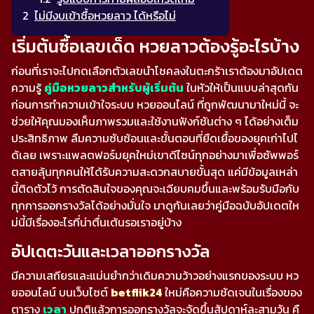
ไม่มีงบเข้าซื้อหวยลาว ได้หรือไม่
เริ่มต้นซื้อเลขเด็ด หวยลาวต้องรู้อะไรบ้าง
ก่อนที่เราจะไปกดเลือกตัวเลขนำโชคลงในตะกร้าเราต้องมาอัปเดต
ความรู้
คู่มือหวยลาวสำหรับผู้เริ่มต้น
ในหัวให้เป็นแบบล่าสุดกัน
ก่อนการทำความเข้าใจระบบ หวยออนไลน์ ที่ถูกพัฒนามาใหม่นี้ จะ
ช่วยให้คุณมองเห็นภาพรวมและใช้งานฟังก์ชันต่าง ๆ ได้อย่างเต็ม
ประสิทธิภาพ ลืมความซับซ้อนและขั้นตอนที่ยืดเยื้อของยุคเก่าไปไ
ด้เลย เพราะแพลตฟอร์มยุคใหม่เขาดีไซน์ทุกอย่างมาเพื่อซัพพอร์
ตสายลุ้นทุกคนให้ได้รับความสะดวกสบายขั้นสุด แค่มีข้อมูลเหล่า
นี้ติดตัวไว้ การตัดสินใจของคุณจะเฉียบคมขึ้นและพร้อมรับมือกับ
ทุกการออกรางวัลได้อย่างมั่นใจ มาดูกันเลยว่าคู่มือฉบับอัปเดตให
ม่นี้มีเรื่องอะไรที่น่าตื่นเต้นรอเราอยู่บ้าง
อัปเดตะวันและเวลาออกรางวัล
มีความเสถียรและแม่นยำกว่าเดิมความว้าวอย่างแรกของระบบ หว
ยออนไลน์ บนเว็บไซต์
betflik24
ใหม่คือความชัดเจนในเรื่องของ
ตาราง
เวลา
ปกติแล้วการออกรางวัลจะจัดขึ้นสัปดาห์ละสามวัน คื