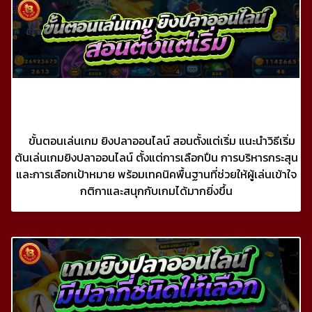
ขั้นตอนเล่นเกม ยิงปลาออนไลน์ สอน
ตั้งแต่เริ่ม
ขั้นตอนเล่นเกม ยิงปลาออนไลน์ สอนตั้งแต่เริ่ม แนะนำวิธีเริ่ม
ต้นเล่นเกมยิงปลาออนไลน์ ตั้งแต่การเลือกปืน การบริหารกระสุน
และการเลือกเป้าหมาย พร้อมเทคนิคพื้นฐานที่ช่วยให้ผู้เล่นเข้าใจ
กติกาและสนุกกับเกมได้มากยิ่งขึ้น