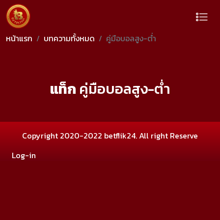
หน้าแรก
บทความทั้งหมด
คู่มือบอลสูง-ต่ำ
แท็ก
คู่มือบอลสูง-ต่ำ
Copyright 2020-2022 betflik24. All right Reserve
Log-in